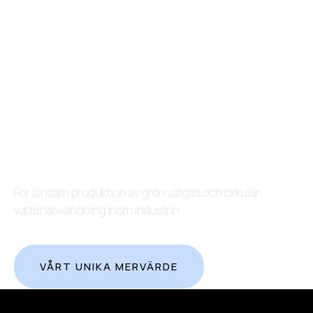
För lönsam produktion av grön vätgas och cirkulär
vattenanvändning inom industrin
VÅRT UNIKA MERVÄRDE