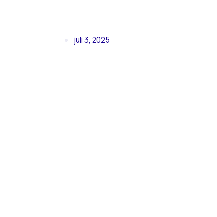
juli 3, 2025
CWT best
pilotan
ramen f